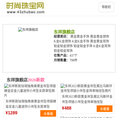
导航栏
东祥旗舰店
经营类目：
黄金黄金手饰
黄金黄金颈饰
K金K金颈饰
K金K金手饰
黄金黄金耳饰
铂金铂金颈饰
铂金铂金手饰
K金K金耳饰
铂金铂金耳饰
在售产品：
437个
月销售量：
798件
东祥旗舰店
2026新款
东祥2023新款黄金吊坠莫比乌斯环金
东祥新款珐琅独角兽黄金吊坠项链硬
吊坠项链小吊坠金饰单独挂坠
金足金儿童迷你小吊坠女款单坠
¥488
¥1289