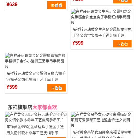
¥639
东祥转运珠黄金生肖足金属相龙金兔
手链金饰宝宝兔子手镯红绳手绳
¥599
东祥转运珠黄金足金醒狮喜狮吉狮手
链狮子金饰小醒狮工艺手串手绳
¥599
东祥旗舰店
大家都喜欢
东祥黄金999足金转运珠手链金手链
东祥黄金吊坠女3d硬金来福喵足金项
男女情侣款本命年工艺皮绳手串